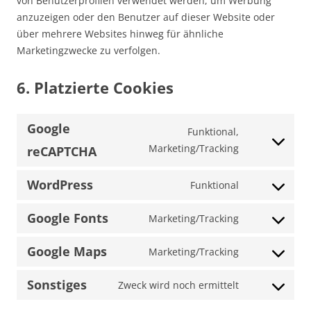
von Benutzerprofilen verwendet werden, um Werbung
anzuzeigen oder den Benutzer auf dieser Website oder
über mehrere Websites hinweg für ähnliche
Marketingzwecke zu verfolgen.
6. Platzierte Cookies
Google
Funktional,
Consent
Marketing/Tracking
reCAPTCHA
to
service
WordPress
Funktional
Consent
google-
to
recaptcha
Google Fonts
Marketing/Tracking
service
Consent
wordpress
to
Google Maps
Marketing/Tracking
service
Consent
google-
to
Sonstiges
Zweck wird noch ermittelt
fonts
service
Consent
google-
to