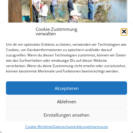
Cookie-Zustimmung
verwalten
Um dir ein optimales Erlebnis zu bieten, verwenden wir Technologien wie
Cookies, um Geräteinformationen zu speichern und/oder darauf
Anfischen 2012
zuzugreifen. Wenn du diesen Technologien zustimmst, können wir Daten
wie das Surfverhalten oder eindeutige IDs auf dieser Website
verarbeiten. Wenn du deine Zustimmung nicht erteilst oder zurückziehst,
können bestimmte Merkmale und Funktionen beeinträchtigt werden.
Dieser Beitrag wurde am
30. Mai 2012
unter
Aktuelles
veröffentlicht.
Akzeptieren
Ablehnen
Beitrags-
←
Generalversammlung 2012
Generalversammlung 2013
→
Navigation
Einstellungen ansehen
Cookie-Richtlinie
Datenschutzerklärung
Impressum