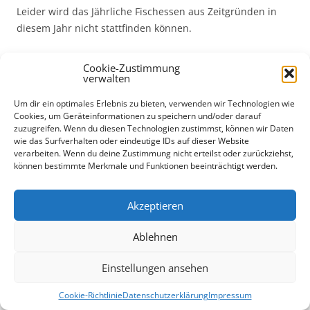
Leider wird das Jährliche Fischessen aus Zeitgründen in
diesem Jahr nicht stattfinden können.
Dieser Beitrag wurde am
10. Mai 2015
unter
Aktuelles
Cookie-Zustimmung
verwalten
veröffentlicht.
Um dir ein optimales Erlebnis zu bieten, verwenden wir Technologien wie
Cookies, um Geräteinformationen zu speichern und/oder darauf
Beitrags-
←
Generalversammlung 2015
Generalversammlung 2017
→
zuzugreifen. Wenn du diesen Technologien zustimmst, können wir Daten
wie das Surfverhalten oder eindeutige IDs auf dieser Website
Navigation
verarbeiten. Wenn du deine Zustimmung nicht erteilst oder zurückziehst,
können bestimmte Merkmale und Funktionen beeinträchtigt werden.
Akzeptieren
Ablehnen
Einstellungen ansehen
Cookie-Richtlinie
Datenschutzerklärung
Impressum